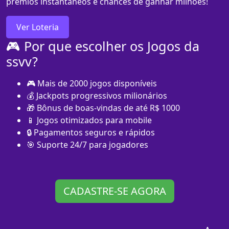
prêmios instantâneos e chances de ganhar milhões!
Ver Loteria
🎮 Por que escolher os Jogos da
ssvv?
🎮 Mais de 2000 jogos disponíveis
💰 Jackpots progressivos milionários
🎁 Bônus de boas-vindas de até R$ 1000
📱 Jogos otimizados para mobile
🔒 Pagamentos seguros e rápidos
🎯 Suporte 24/7 para jogadores
CADASTRE-SE AGORA