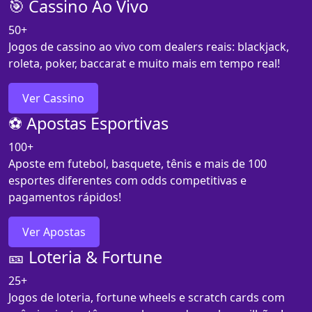
🎯 Cassino Ao Vivo
50+
Jogos de cassino ao vivo com dealers reais: blackjack,
roleta, poker, baccarat e muito mais em tempo real!
Ver Cassino
⚽ Apostas Esportivas
100+
Aposte em futebol, basquete, tênis e mais de 100
esportes diferentes com odds competitivas e
pagamentos rápidos!
Ver Apostas
🎫 Loteria & Fortune
25+
Jogos de loteria, fortune wheels e scratch cards com