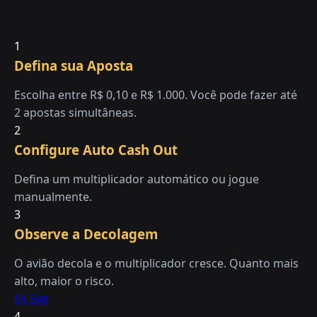
1
Defina sua Aposta
Escolha entre R$ 0,10 e R$ 1.000. Você pode fazer até
2 apostas simultâneas.
2
Configure Auto Cash Out
Defina um multiplicador automático ou jogue
manualmente.
3
Observe a Decolagem
O avião decola e o multiplicador cresce. Quanto mais
alto, maior o risco.
6K Bet
4