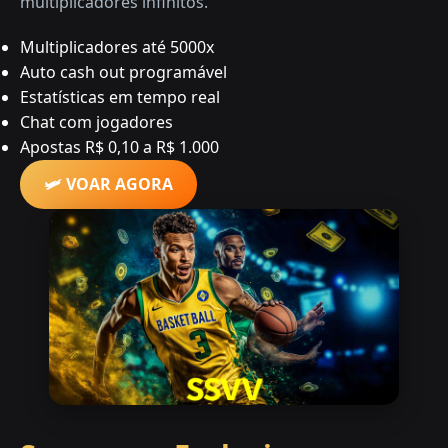
multiplicadores infinitos.
Multiplicadores até 5000x
Auto cash out programável
Estatísticas em tempo real
Chat com jogadores
Apostas R$ 0,10 a R$ 1.000
🛩️ VOAR AGORA