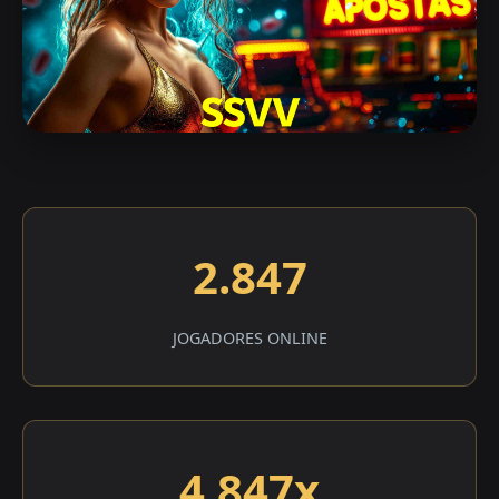
2.847
JOGADORES ONLINE
4.847x