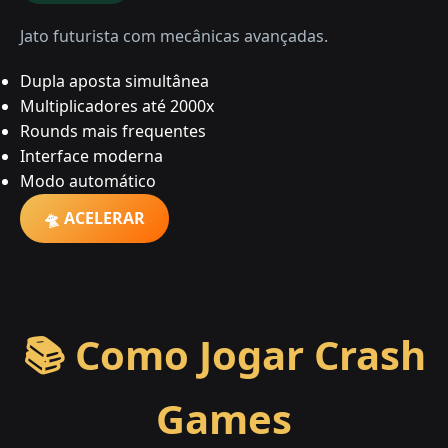
Jato futurista com mecânicas avançadas.
Dupla aposta simultânea
Multiplicadores até 2000x
Rounds mais frequentes
Interface moderna
Modo automático
🛸 ACELERAR
📚 Como Jogar Crash
Games