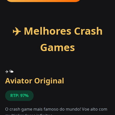
✈️ Melhores Crash
Games
✈️🌤️
Aviator Original
RTP: 97%
O crash game mais famoso do mundo! Voe alto com