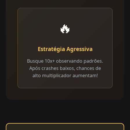
🔥
Estratégia Agressiva
Busque 10x+ observando padrões.
Após crashes baixos, chances de
alto multiplicador aumentam!