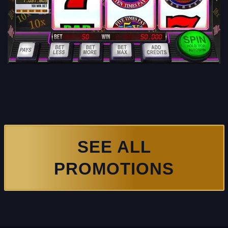
SEE ALL
PROMOTIONS