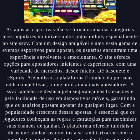
As apostas esportivas têm se tornado uma das categorias
mais populares no universo dos jogos online, especialmente
no site ssvv. Com um design amigável e uma vasta gama de
eventos esportivos para apostar, os usuários encontram uma
experiência envolvente e emocionante. O site oferece
opções para apostadores iniciantes e experientes, com uma
variedade de mercados, desde futebol até basquete e
eSports. Além disso, a plataforma é conhecida por suas
odds competitivas, o que atrai ainda mais apostadores. A
ssvv também se destaca pela segurança nas transações e
pela facilidade de uso em dispositivos móveis, garantindo
que os usuários possam apostar de qualquer lugar. Com a
popularidade crescente dessas apostas, é essencial que os
jogadores conheçam as regras e estratégias para maximizar
suas chances de ganhar. A plataforma oferece tutoriais e
dicas que ajudam os novatos a se familiarizarem com o
mundo das apostas. Portanto, se você está em busca de