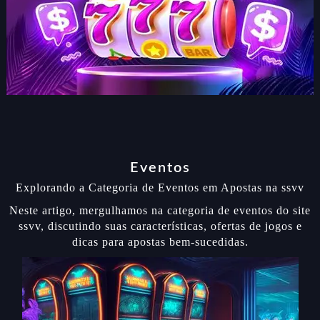
Eventos
Explorando a Categoria de Eventos em Apostas na ssvv
Neste artigo, mergulhamos na categoria de eventos do site
ssvv, discutindo suas características, ofertas de jogos e
dicas para apostas bem-sucedidas.